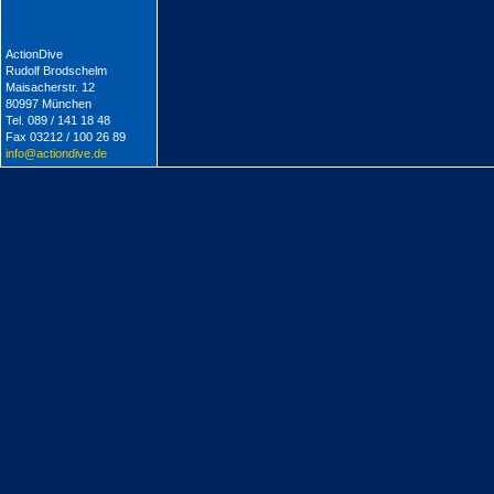
ActionDive
Rudolf Brodschelm
Maisacherstr. 12
80997 München
Tel. 089 / 141 18 48
Fax 03212 / 100 26 89
info@actiondive.de