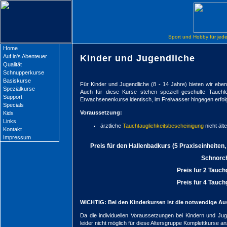
Sport und Hobby für jeder
Home
Auf in's Abenteuer
Kinder und Jugendliche
Qualität
Schnupperkurse
Basiskurse
Für Kinder und Jugendliche (8 - 14 Jahre) bieten wir ebe
Spezialkurse
Auch für diese Kurse stehen speziell geschulte Tauchl
Support
Erwachsenenkurse identisch, im Freiwasser hingegen erfolg
Specials
Voraussetzung:
Kids
Links
ärztliche
Tauchtauglichkeitsbescheinigung
nicht ält
Kontakt
Impressum
Preis für den Hallenbadkurs (5 Praxiseinheiten
Schnorch
Preis für 2 Tauc
Preis für 4 Tauc
WICHTIG: Bei den Kinderkursen ist die notwendige Aus
Da die individuellen Voraussetzungen bei Kindern und Jug
leider nicht möglich für diese Altersgruppe Komplettkurse an